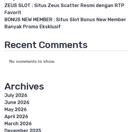
ZEUS SLOT : Situs Zeus Scatter Resmi dengan RTP
Favorit
BONUS NEW MEMBER : Situs Slot Bonus New Member
Banyak Promo Eksklusif
Recent Comments
No comments to show.
Archives
July 2026
June 2026
May 2026
April 2026
March 2026
December 2025