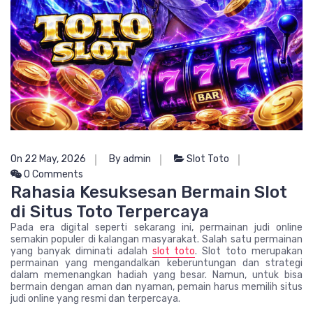
On 22 May, 2026
By admin
Slot Toto
0 Comments
Rahasia Kesuksesan Bermain Slot
di Situs Toto Terpercaya
Pada era digital seperti sekarang ini, permainan judi online
semakin populer di kalangan masyarakat. Salah satu permainan
yang banyak diminati adalah
slot toto
. Slot toto merupakan
permainan yang mengandalkan keberuntungan dan strategi
dalam memenangkan hadiah yang besar. Namun, untuk bisa
bermain dengan aman dan nyaman, pemain harus memilih situs
judi online yang resmi dan terpercaya.