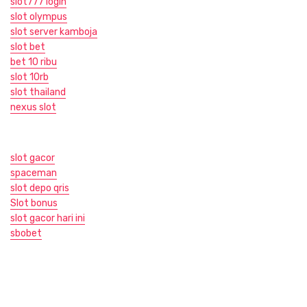
slot777 login
slot olympus
slot server kamboja
slot bet
bet 10 ribu
slot 10rb
slot thailand
nexus slot
slot gacor
spaceman
slot depo qris
Slot bonus
slot gacor hari ini
sbobet