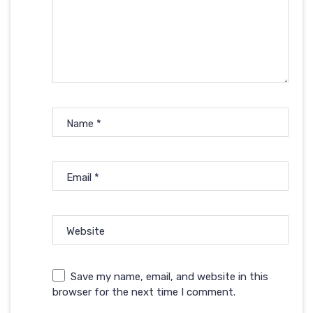
Name
*
Email
*
Website
Save my name, email, and website in this
browser for the next time I comment.