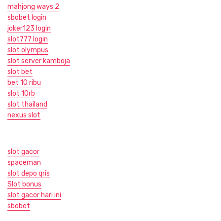
mahjong ways 2
sbobet login
joker123 login
slot777 login
slot olympus
slot server kamboja
slot bet
bet 10 ribu
slot 10rb
slot thailand
nexus slot
slot gacor
spaceman
slot depo qris
Slot bonus
slot gacor hari ini
sbobet