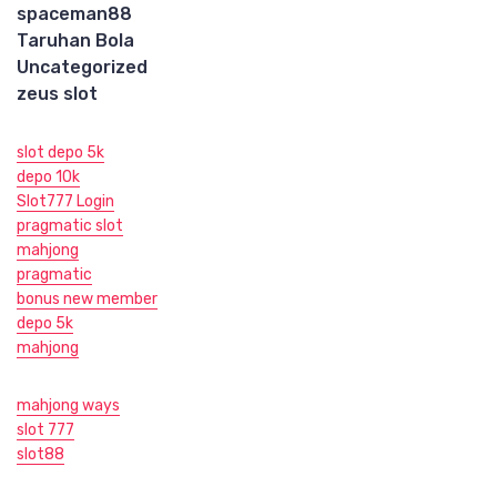
spaceman88
Taruhan Bola
Uncategorized
zeus slot
slot depo 5k
depo 10k
Slot777 Login
pragmatic slot
mahjong
pragmatic
bonus new member
depo 5k
mahjong
mahjong ways
slot 777
slot88