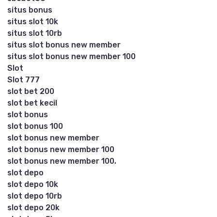
situs bonus
situs slot 10k
situs slot 10rb
situs slot bonus new member
situs slot bonus new member 100
Slot
Slot 777
slot bet 200
slot bet kecil
slot bonus
slot bonus 100
slot bonus new member
slot bonus new member 100
slot bonus new member 100.
slot depo
slot depo 10k
slot depo 10rb
slot depo 20k