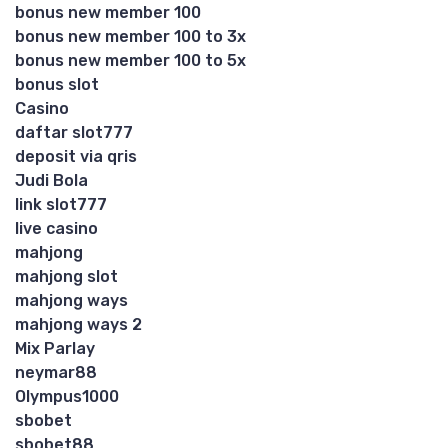
bonus new member 100
bonus new member 100 to 3x
bonus new member 100 to 5x
bonus slot
Casino
daftar slot777
deposit via qris
Judi Bola
link slot777
live casino
mahjong
mahjong slot
mahjong ways
mahjong ways 2
Mix Parlay
neymar88
Olympus1000
sbobet
sbobet88