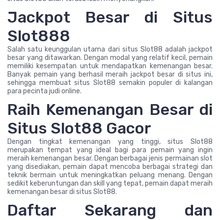
Jackpot Besar di Situs
Slot888
Salah satu keunggulan utama dari situs Slot88 adalah jackpot
besar yang ditawarkan. Dengan modal yang relatif kecil, pemain
memiliki kesempatan untuk mendapatkan kemenangan besar.
Banyak pemain yang berhasil meraih jackpot besar di situs ini,
sehingga membuat situs Slot88 semakin populer di kalangan
para pecinta judi online.
Raih Kemenangan Besar di
Situs Slot88 Gacor
Dengan tingkat kemenangan yang tinggi, situs Slot88
merupakan tempat yang ideal bagi para pemain yang ingin
meraih kemenangan besar. Dengan berbagai jenis permainan slot
yang disediakan, pemain dapat mencoba berbagai strategi dan
teknik bermain untuk meningkatkan peluang menang. Dengan
sedikit keberuntungan dan skill yang tepat, pemain dapat meraih
kemenangan besar di situs Slot88.
Daftar Sekarang dan