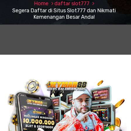
Home
daftar slot777
Segera Daftar di Situs Slot777 dan Nikmati
Kemenangan Besar Anda!