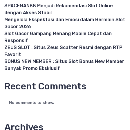
SPACEMAN88 Menjadi Rekomendasi Slot Online
dengan Akses Stabil
Mengelola Ekspektasi dan Emosi dalam Bermain Slot
Gacor 2026
Slot Gacor Gampang Menang Mobile Cepat dan
Responsif
ZEUS SLOT : Situs Zeus Scatter Resmi dengan RTP
Favorit
BONUS NEW MEMBER : Situs Slot Bonus New Member
Banyak Promo Eksklusif
Recent Comments
No comments to show.
Archives