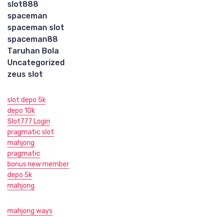
slot888
spaceman
spaceman slot
spaceman88
Taruhan Bola
Uncategorized
zeus slot
slot depo 5k
depo 10k
Slot777 Login
pragmatic slot
mahjong
pragmatic
bonus new member
depo 5k
mahjong
mahjong ways