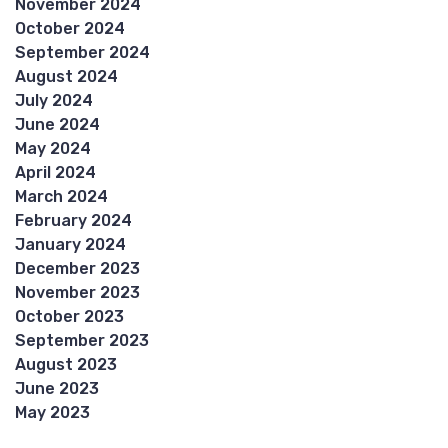
November 2024
October 2024
September 2024
August 2024
July 2024
June 2024
May 2024
April 2024
March 2024
February 2024
January 2024
December 2023
November 2023
October 2023
September 2023
August 2023
June 2023
May 2023