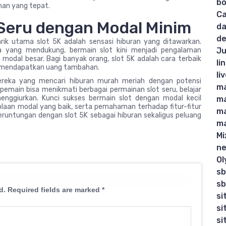
bo
an yang tepat.
Ca
Seru dengan Modal Minim
da
de
rik utama slot 5K adalah sensasi hiburan yang ditawarkan.
ra yang mendukung, bermain slot kini menjadi pengalaman
Ju
odal besar. Bagi banyak orang, slot 5K adalah cara terbaik
li
n mendapatkan uang tambahan.
li
ereka yang mencari hiburan murah meriah dengan potensi
m
emain bisa menikmati berbagai permainan slot seru, belajar
enggiurkan. Kunci sukses bermain slot dengan modal kecil
ma
olaan modal yang baik, serta pemahaman terhadap fitur-fitur
ma
runtungan dengan slot 5K sebagai hiburan sekaligus peluang
ma
Mi
n
Ol
sb
s
d.
Required fields are marked
*
si
si
si