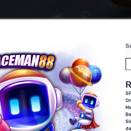
S
R
SP
On
Me
Be
Sl
da