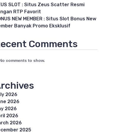
US SLOT : Situs Zeus Scatter Resmi
ngan RTP Favorit
NUS NEW MEMBER : Situs Slot Bonus New
mber Banyak Promo Eksklusif
ecent Comments
No comments to show.
rchives
ly 2026
ne 2026
y 2026
ril 2026
rch 2026
ecember 2025