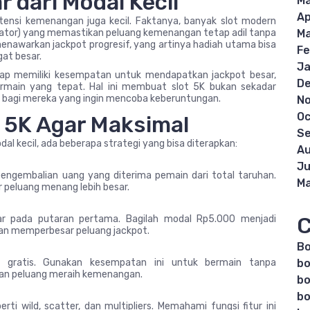
 dari Modal Kecil
Ma
Ap
tensi kemenangan juga kecil. Faktanya, banyak slot modern
or) yang memastikan peluang kemenangan tetap adil tanpa
Ma
enawarkan jackpot progresif, yang artinya hadiah utama bisa
Fe
at besar.
Ja
tap memiliki kesempatan untuk mendapatkan jackpot besar,
D
rmain yang tepat. Hal ini membuat slot 5K bukan sekadar
ik bagi mereka yang ingin mencoba keberuntungan.
N
Oc
t 5K Agar Maksimal
S
kecil, ada beberapa strategi yang bisa diterapkan:
Au
Ju
pengembalian uang yang diterima pemain dari total taruhan.
Ma
r peluang menang lebih besar.
C
r pada putaran pertama. Bagilah modal Rp5.000 menjadi
 dan memperbesar peluang jackpot.
B
 gratis. Gunakan kesempatan ini untuk bermain tanpa
bo
an peluang meraih kemenangan.
bo
bo
erti wild, scatter, dan multipliers. Memahami fungsi fitur ini