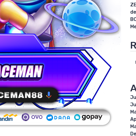
ZE
de
BO
Me
R
A
Ju
Ju
Ma
Ap
Ma
D