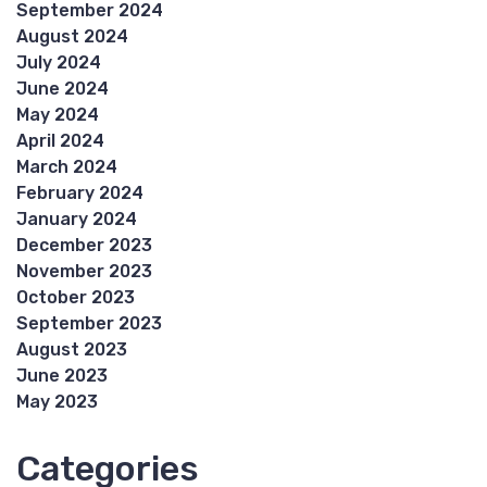
September 2024
August 2024
July 2024
June 2024
May 2024
April 2024
March 2024
February 2024
January 2024
December 2023
November 2023
October 2023
September 2023
August 2023
June 2023
May 2023
Categories