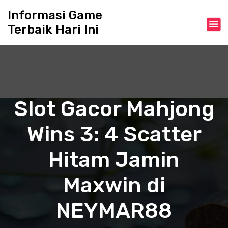
S
Informasi Game
k
Terbaik Hari Ini
i
p
t
o
c
o
n
Slot Gacor Mahjong
t
e
Wins 3: 4 Scatter
n
t
Hitam Jamin
Maxwin di
NEYMAR88