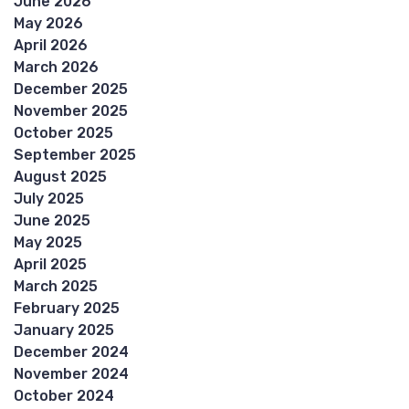
June 2026
May 2026
April 2026
March 2026
December 2025
November 2025
October 2025
September 2025
August 2025
July 2025
June 2025
May 2025
April 2025
March 2025
February 2025
January 2025
December 2024
November 2024
October 2024