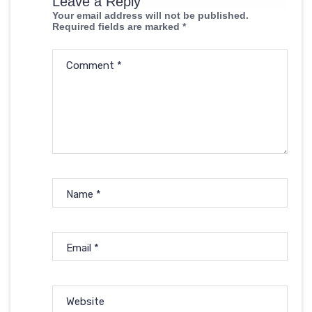
Leave a Reply
Your email address will not be published.
Required fields are marked
*
Comment
*
Name
*
Email
*
Website