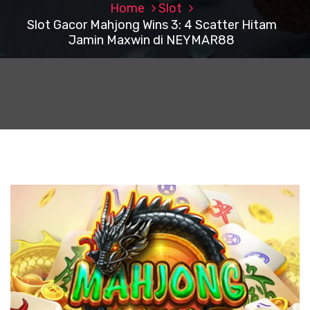
Home
Slot
Slot Gacor Mahjong Wins 3: 4 Scatter Hitam
Jamin Maxwin di NEYMAR88