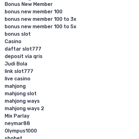
Bonus New Member
bonus new member 100
bonus new member 100 to 3x
bonus new member 100 to 5x
bonus slot
Casino
daftar slot777
deposit via qris
Judi Bola
link slot777
live casino
mahjong
mahjong slot
mahjong ways
mahjong ways 2
Mix Parlay
neymar88
Olympus1000
sbobet