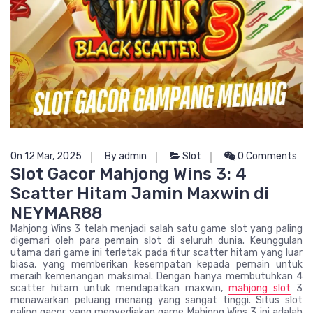
On 12 Mar, 2025
By admin
Slot
0 Comments
Slot Gacor Mahjong Wins 3: 4
Scatter Hitam Jamin Maxwin di
NEYMAR88
Mahjong Wins 3 telah menjadi salah satu game slot yang paling
digemari oleh para pemain slot di seluruh dunia. Keunggulan
utama dari game ini terletak pada fitur scatter hitam yang luar
biasa, yang memberikan kesempatan kepada pemain untuk
meraih kemenangan maksimal. Dengan hanya membutuhkan 4
scatter hitam untuk mendapatkan maxwin,
mahjong slot
3
menawarkan peluang menang yang sangat tinggi. Situs slot
paling gacor yang menyediakan game Mahjong Wins 3 ini adalah