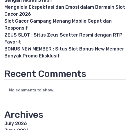
dengan Akses Stabil
Mengelola Ekspektasi dan Emosi dalam Bermain Slot
Gacor 2026
Slot Gacor Gampang Menang Mobile Cepat dan
Responsif
ZEUS SLOT : Situs Zeus Scatter Resmi dengan RTP
Favorit
BONUS NEW MEMBER : Situs Slot Bonus New Member
Banyak Promo Eksklusif
Recent Comments
No comments to show.
Archives
July 2026