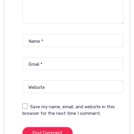
Name
*
Email
*
Website
Save my name, email, and website in this
browser for the next time I comment.