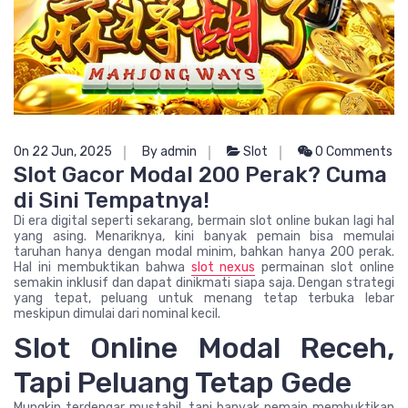
On 22 Jun, 2025
By admin
Slot
0 Comments
Slot Gacor Modal 200 Perak? Cuma
di Sini Tempatnya!
Di era digital seperti sekarang, bermain slot online bukan lagi hal
yang asing. Menariknya, kini banyak pemain bisa memulai
taruhan hanya dengan modal minim, bahkan hanya 200 perak.
Hal ini membuktikan bahwa
slot nexus
permainan slot online
semakin inklusif dan dapat dinikmati siapa saja. Dengan strategi
yang tepat, peluang untuk menang tetap terbuka lebar
meskipun dimulai dari nominal kecil.
Slot Online Modal Receh,
Tapi Peluang Tetap Gede
Mungkin terdengar mustahil, tapi banyak pemain membuktikan