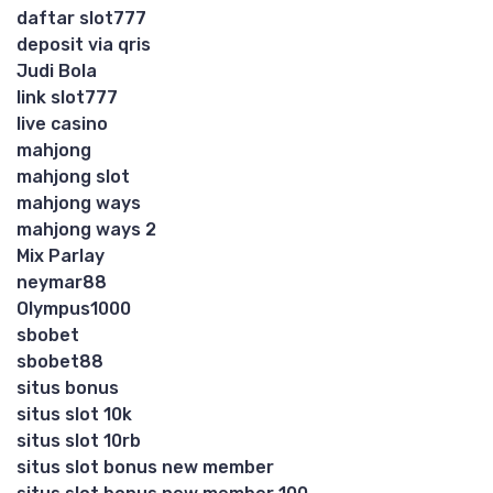
daftar slot777
deposit via qris
Judi Bola
link slot777
live casino
mahjong
mahjong slot
mahjong ways
mahjong ways 2
Mix Parlay
neymar88
Olympus1000
sbobet
sbobet88
situs bonus
situs slot 10k
situs slot 10rb
situs slot bonus new member