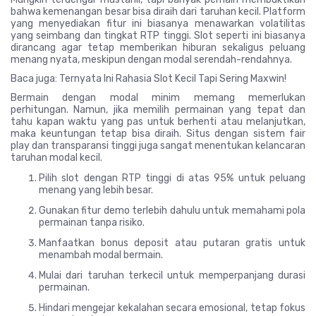
bahwa kemenangan besar bisa diraih dari taruhan kecil. Platform
yang menyediakan fitur ini biasanya menawarkan volatilitas
yang seimbang dan tingkat RTP tinggi. Slot seperti ini biasanya
dirancang agar tetap memberikan hiburan sekaligus peluang
menang nyata, meskipun dengan modal serendah-rendahnya.
Baca juga: Ternyata Ini Rahasia Slot Kecil Tapi Sering Maxwin!
Bermain dengan modal minim memang memerlukan
perhitungan. Namun, jika memilih permainan yang tepat dan
tahu kapan waktu yang pas untuk berhenti atau melanjutkan,
maka keuntungan tetap bisa diraih. Situs dengan sistem fair
play dan transparansi tinggi juga sangat menentukan kelancaran
taruhan modal kecil.
Pilih slot dengan RTP tinggi di atas 95% untuk peluang
menang yang lebih besar.
Gunakan fitur demo terlebih dahulu untuk memahami pola
permainan tanpa risiko.
Manfaatkan bonus deposit atau putaran gratis untuk
menambah modal bermain.
Mulai dari taruhan terkecil untuk memperpanjang durasi
permainan.
Hindari mengejar kekalahan secara emosional, tetap fokus