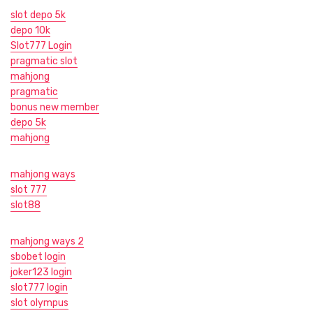
slot depo 5k
depo 10k
Slot777 Login
pragmatic slot
mahjong
pragmatic
bonus new member
depo 5k
mahjong
mahjong ways
slot 777
slot88
mahjong ways 2
sbobet login
joker123 login
slot777 login
slot olympus