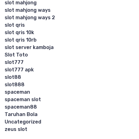
slot mahjong
slot mahjong ways
slot mahjong ways 2
slot qris
slot qris 10k
slot qris 10rb
slot server kamboja
Slot Toto
slot777
slot777 apk
slot88
slot888
spaceman
spaceman slot
spaceman88
Taruhan Bola
Uncategorized
zeus slot