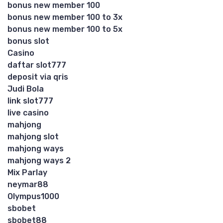
bonus new member 100
bonus new member 100 to 3x
bonus new member 100 to 5x
bonus slot
Casino
daftar slot777
deposit via qris
Judi Bola
link slot777
live casino
mahjong
mahjong slot
mahjong ways
mahjong ways 2
Mix Parlay
neymar88
Olympus1000
sbobet
sbobet88