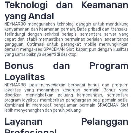
Teknologi dan Keamanan
yang Andal
NEYMAR88 menggunakan teknologi canggih untuk mendukung
kenyamanan dan keamanan pemain. Data pribadi dan transaksi
terlindungi dengan enkripsi berlapis, sementara server yang
cepat dan stabil memastikan permainan berjalan lancar tanpa
gangguan. Optimasi untuk perangkat mobile memungkinkan
pemain mengakses SPACEMAN Slot kapan pun dengan kualitas
yang sama baiknya seperti di desktop.
Bonus dan Program
Loyalitas
NEYMAR88 juga menyediakan berbagai bonus dan program
loyalitas yang menambah keseruan bermain. Bonus yang
diberikan meningkatkan peluang kemenangan, sementara
program loyalitas memberikan penghargaan bagi pemain setia.
Kombinasi ini membuat pengalaman bermain SPACEMAN Slot
lebih menyenangkan dan penuh peluang.
Layanan Pelanggan
Profesional