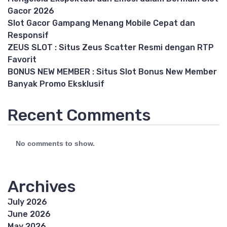
Gacor 2026
Slot Gacor Gampang Menang Mobile Cepat dan
Responsif
ZEUS SLOT : Situs Zeus Scatter Resmi dengan RTP
Favorit
BONUS NEW MEMBER : Situs Slot Bonus New Member
Banyak Promo Eksklusif
Recent Comments
No comments to show.
Archives
July 2026
June 2026
May 2026