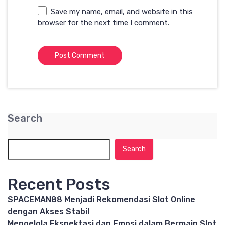
Save my name, email, and website in this
browser for the next time I comment.
Search
Search
Recent Posts
SPACEMAN88 Menjadi Rekomendasi Slot Online
dengan Akses Stabil
Mengelola Ekspektasi dan Emosi dalam Bermain Slot