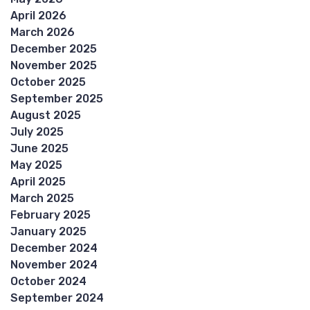
April 2026
March 2026
December 2025
November 2025
October 2025
September 2025
August 2025
July 2025
June 2025
May 2025
April 2025
March 2025
February 2025
January 2025
December 2024
November 2024
October 2024
September 2024