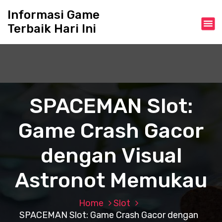
S
Informasi Game
k
Terbaik Hari Ini
i
p
t
o
c
o
n
SPACEMAN Slot:
t
e
Game Crash Gacor
n
t
dengan Visual
Astronot Memukau
Home
Slot
SPACEMAN Slot: Game Crash Gacor dengan