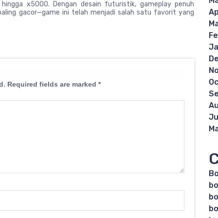
Ma
 hingga x5000. Dengan desain futuristik, gameplay penuh
Ap
paling gacor—game ini telah menjadi salah satu favorit yang
Ma
Fe
Ja
D
N
Oc
d.
Required fields are marked
*
S
Au
Ju
Ma
C
B
bo
bo
bo