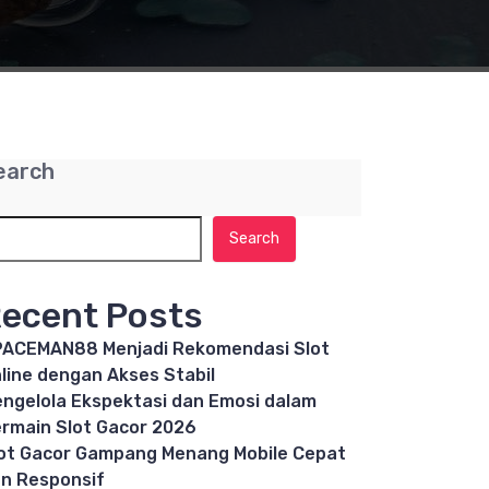
earch
Search
ecent Posts
ACEMAN88 Menjadi Rekomendasi Slot
line dengan Akses Stabil
ngelola Ekspektasi dan Emosi dalam
rmain Slot Gacor 2026
ot Gacor Gampang Menang Mobile Cepat
n Responsif