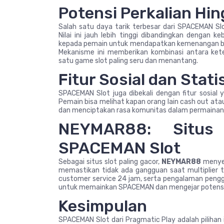
Potensi Perkalian Hi
Salah satu daya tarik terbesar dari SPACEMAN Sl
Nilai ini jauh lebih tinggi dibandingkan dengan
kepada pemain untuk mendapatkan kemenangan besa
Mekanisme ini memberikan kombinasi antara kete
satu game slot paling seru dan menantang.
Fitur Sosial dan Stat
SPACEMAN Slot juga dibekali dengan fitur sosial 
Pemain bisa melihat kapan orang lain cash out at
dan menciptakan rasa komunitas dalam permainan,
NEYMAR88: Situs
SPACEMAN Slot
Sebagai situs slot paling gacor,
NEYMAR88
menyed
memastikan tidak ada gangguan saat multiplier te
customer service 24 jam, serta pengalaman peng
untuk memainkan SPACEMAN dan mengejar potensi
Kesimpulan
SPACEMAN Slot dari Pragmatic Play adalah pilihan