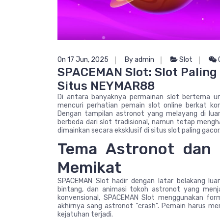
On 17 Jun, 2025
By admin
Slot
SPACEMAN Slot: Slot Paling 
Situs NEYMAR88
Di antara banyaknya permainan slot bertema uni
mencuri perhatian pemain slot online berkat ko
Dengan tampilan astronot yang melayang di lu
berbeda dari slot tradisional, namun tetap mengh
dimainkan secara eksklusif di situs slot paling gacor
Tema Astronot dan T
Memikat
SPACEMAN Slot hadir dengan latar belakang luar
bintang, dan animasi tokoh astronot yang menja
konvensional, SPACEMAN Slot menggunakan forma
akhirnya sang astronot “crash”. Pemain harus 
kejatuhan terjadi.