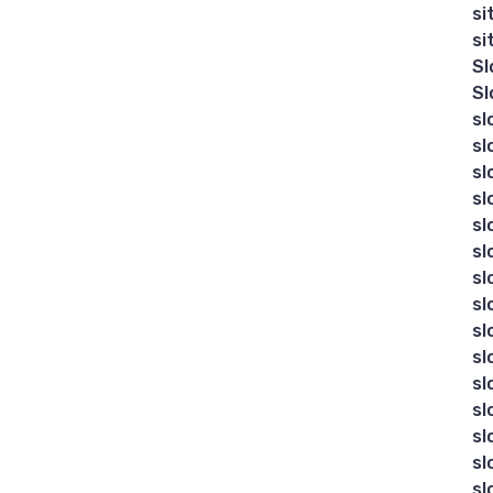
si
si
Sl
Sl
sl
sl
sl
sl
sl
sl
sl
sl
sl
sl
sl
sl
sl
sl
sl