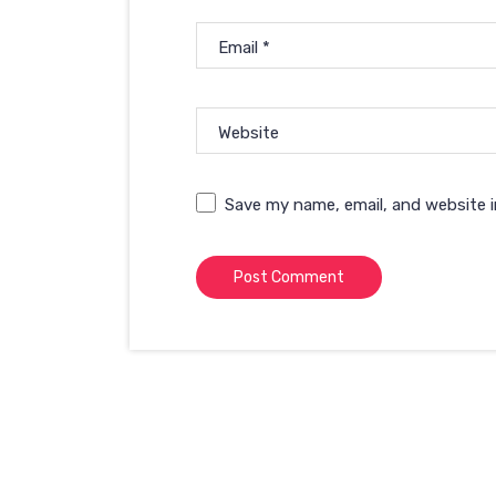
Email
*
Website
Save my name, email, and website i