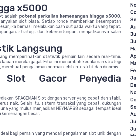
N
ngga x5000
Oc
ot adalah
potensi perkalian kemenangan hingga x5000
.
S
 kebanyakan slot biasa. Setiap ronde memberikan kesempatan
Au
r jika berhasil melakukan cash out pada waktu yang tepat.
gangan, strategi, dan keberuntungan, menjadikannya salah
Ju
Ju
istik Langsung
Ma
Ap
yang memperlihatkan statistik pemain lain secara real-time.
au kapan mereka gagal. Fitur ini menambah kedalaman strategi
Ma
 membuat pengalaman bermain lebih interaktif dan dinamis.
Fe
 Slot Gacor Penyedia
Ja
D
N
iakan SPACEMAN Slot dengan server yang cepat dan stabil,
Oc
rus naik. Selain itu, sistem transaksi yang cepat, dukungan
S
guna yang mulus menjadikan NEYMAR88 sebagai tempat ideal
 kemenangan besar.
Au
Ju
Ju
 ideal bagi pemain yang mencari pengalaman slot unik dengan