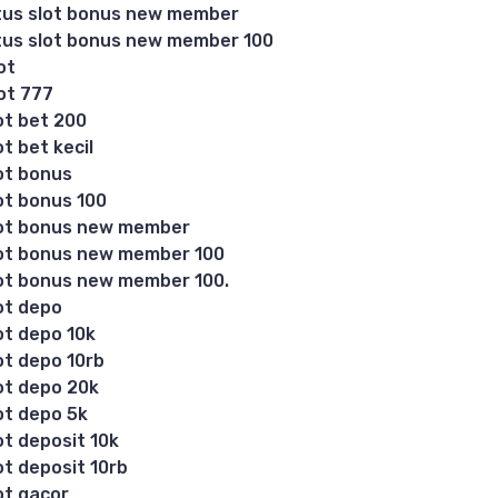
tus slot bonus new member
tus slot bonus new member 100
ot
ot 777
ot bet 200
ot bet kecil
ot bonus
ot bonus 100
ot bonus new member
ot bonus new member 100
ot bonus new member 100.
ot depo
ot depo 10k
ot depo 10rb
ot depo 20k
ot depo 5k
ot deposit 10k
ot deposit 10rb
ot gacor