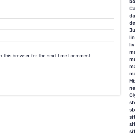
bo
Ca
da
de
Ju
li
li
m
n this browser for the next time I comment.
ma
ma
ma
Mi
n
Ol
sb
s
si
si
si