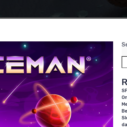
S
R
SP
On
Me
Be
Sl
da