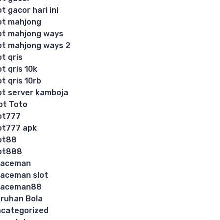
ot gacor hari ini
ot mahjong
ot mahjong ways
ot mahjong ways 2
ot qris
ot qris 10k
ot qris 10rb
ot server kamboja
ot Toto
ot777
ot777 apk
ot88
ot888
paceman
aceman slot
paceman88
ruhan Bola
categorized