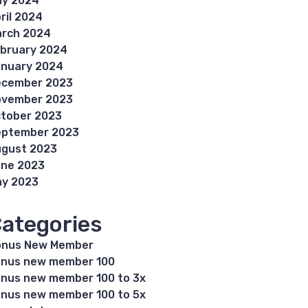
y 2024
ril 2024
rch 2024
bruary 2024
nuary 2024
ecember 2023
ovember 2023
tober 2023
eptember 2023
gust 2023
ne 2023
y 2023
ategories
onus New Member
nus new member 100
nus new member 100 to 3x
nus new member 100 to 5x