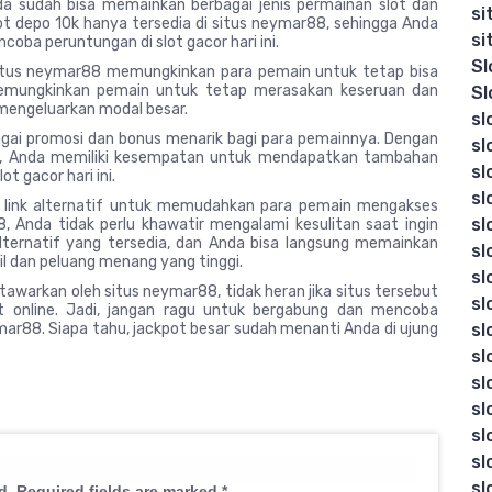
da sudah bisa memainkan berbagai jenis permainan slot dan
si
t depo 10k hanya tersedia di situs neymar88, sehingga Anda
si
coba peruntungan di slot gacor hari ini.
Sl
situs neymar88 memungkinkan para pemain untuk tetap bisa
 memungkinkan pemain untuk tetap merasakan keseruan dan
Sl
 mengeluarkan modal besar.
sl
agai promosi dan bonus menarik bagi para pemainnya. Dengan
sl
a, Anda memiliki kesempatan untuk mendapatkan tambahan
sl
 gacor hari ini.
sl
n link alternatif untuk memudahkan para pemain mengakses
sl
, Anda tidak perlu khawatir mengalami kesulitan saat ingin
lternatif yang tersedia, dan Anda bisa langsung memainkan
sl
il dan peluang menang yang tinggi.
sl
arkan oleh situs neymar88, tidak heran jika situs tersebut
sl
t online. Jadi, jangan ragu untuk bergabung dan mencoba
sl
eymar88. Siapa tahu, jackpot besar sudah menanti Anda di ujung
sl
sl
sl
sl
sl
sl
d.
Required fields are marked
*