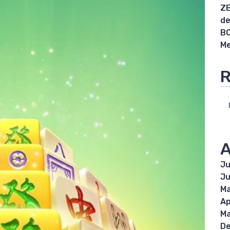
ZE
de
BO
Me
R
A
Ju
Ju
Ma
Ap
Ma
D