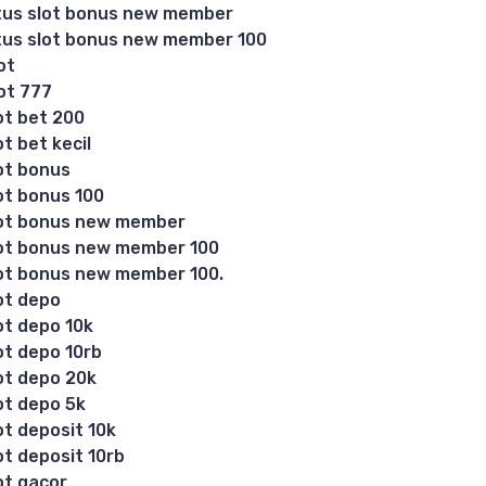
tus slot bonus new member
tus slot bonus new member 100
ot
ot 777
ot bet 200
ot bet kecil
ot bonus
ot bonus 100
ot bonus new member
ot bonus new member 100
ot bonus new member 100.
ot depo
ot depo 10k
ot depo 10rb
ot depo 20k
ot depo 5k
ot deposit 10k
ot deposit 10rb
ot gacor