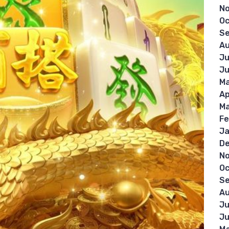
N
Oc
S
Au
Ju
Ju
Ma
Ap
Ma
Fe
Ja
D
N
Oc
S
Au
Ju
Ju