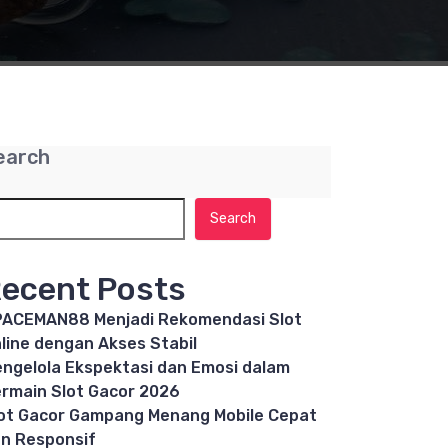
earch
Search
ecent Posts
ACEMAN88 Menjadi Rekomendasi Slot
line dengan Akses Stabil
ngelola Ekspektasi dan Emosi dalam
rmain Slot Gacor 2026
ot Gacor Gampang Menang Mobile Cepat
n Responsif