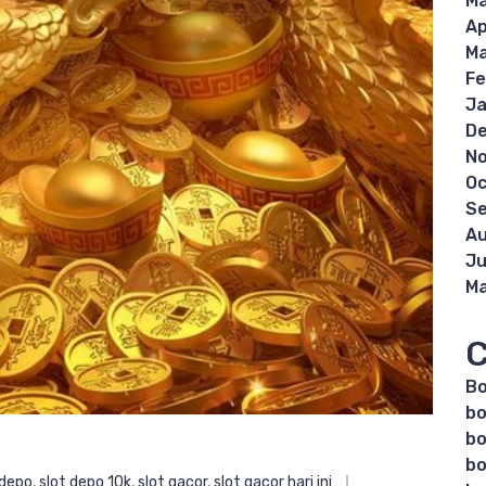
Ma
Ap
Ma
Fe
Ja
D
N
Oc
S
Au
Ju
Ma
C
B
bo
bo
bo
 depo
,
slot depo 10k
,
slot gacor
,
slot gacor hari ini