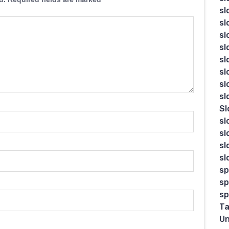
sl
sl
sl
sl
sl
sl
sl
sl
Sl
sl
sl
sl
sl
s
sp
s
Ta
Un