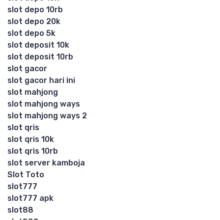
slot depo 10rb
slot depo 20k
slot depo 5k
slot deposit 10k
slot deposit 10rb
slot gacor
slot gacor hari ini
slot mahjong
slot mahjong ways
slot mahjong ways 2
slot qris
slot qris 10k
slot qris 10rb
slot server kamboja
Slot Toto
slot777
slot777 apk
slot88