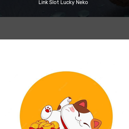
Link Slot Lucky Neko