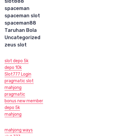
slot888
spaceman
spaceman slot
spaceman88
Taruhan Bola
Uncategorized
zeus slot
slot depo 5k
depo 10k
Slot777 Login
pragmatic slot
mahjong
pragmatic
bonus new member
depo 5k
mahjong
mahjong ways