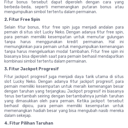
Fitur bonus tersebut dapat diperoleh dengan cara yang
berbeda-beda, seperti memenangkan putaran bonus atau
mengumpulkan simbol tertentu dalam permainan.
2. Fitur Free Spin
Selain fitur bonus, fitur free spin juga menjadi andalan para
pemain di situs slot Lucky Neko. Dengan adanya fitur free spin,
para pemain memiliki kesempatan untuk memutar gulungan
tanpa harus menggunakan kredit permainan. Hal ini
memungkinkan para pemain untuk mengumpulkan kemenangan
tanpa harus mengeluarkan modal tambahan. Fitur free spin ini
biasanya bisa diperoleh saat para pemain berhasil mendapatkan
kombinasi simbol tertentu dalam permainan.
3. Fitur Jackpot Progresif
Fitur jackpot progresif juga menjadi daya tarik utama di situs
slot Lucky Neko. Dengan adanya fitur jackpot progresif, para
pemain memiliki kesempatan untuk meraih kemenangan besar
dengan taruhan yang terjangkau. Jackpot progresif ini biasanya
terus bertambah seiring dengan bertambahnya jumlah taruhan
yang dimasukkan oleh para pemain. Ketika jackpot tersebut
berhasil dipicu, para pemain memiliki kesempatan untuk
memenangkan hadiah besar yang bisa mengubah nasib mereka
dalam sekejap.
4. Fitur Pilihan Taruhan