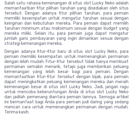
Salah satu rahasia kemenangan di situs slot Lucky Neko adalah
memanfaatkan fitur pilihan taruhan yang disediakan oleh situs
tersebut. Dengan adanya fitur pilihan taruhan, para pemain
memiliki kesempatan untuk mengatur taruhan sesuai dengan
keinginan dan kebutuhan mereka. Para pemain dapat memilih
taruhan minimum atau maksimum sesuai dengan budget yang
mereka miliki. Selain itu, para pemain juga dapat mengatur
jumlah garis pembayaran yang ingin dimainkan sesuai dengan
strategi kemenangan mereka.
Dengan adanya fitur-fitur baru di situs slot Lucky Neko, para
pemain memiliki kesempatan untuk memenangkan permainan
dengan lebih mudah. Fitur-fitur tersebut tidak hanya membuat
permainan semakin menarik, tetapi juga memberikan peluang
kemenangan yang lebih besar bagi para pemain. Dengan
memanfaatkan fitur-fitur tersebut dengan bijak, para pemain
dapat meningkatkan peluang kemenangan mereka dan meraih
kemenangan besar di situs slot Lucky Neko. Jadi, jangan ragu
untuk mencoba keberuntungan Anda di situs slot Lucky Neko
dan jadilah pemenang diantara pemain lainnya. Semoga artikel
ini bermanfaat bagi Anda para pemain judi daring yang sedang
mencari cara untuk memenangkan permainan dengan mudah.
Terima kasih.