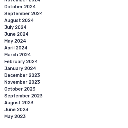
October 2024
September 2024
August 2024
July 2024
June 2024
May 2024
April 2024
March 2024
February 2024
January 2024
December 2023
November 2023
October 2023
September 2023
August 2023
June 2023
May 2023