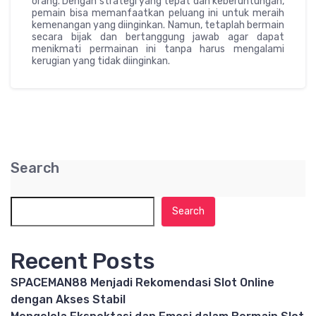
orang. Dengan strategi yang tepat dan keberuntungan,
pemain bisa memanfaatkan peluang ini untuk meraih
kemenangan yang diinginkan. Namun, tetaplah bermain
secara bijak dan bertanggung jawab agar dapat
menikmati permainan ini tanpa harus mengalami
kerugian yang tidak diinginkan.
Search
Search
Recent Posts
SPACEMAN88 Menjadi Rekomendasi Slot Online
dengan Akses Stabil