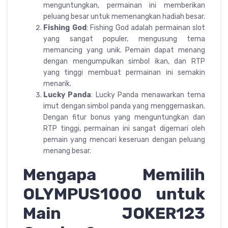
menguntungkan, permainan ini memberikan
peluang besar untuk memenangkan hadiah besar.
Fishing God
: Fishing God adalah permainan slot
yang sangat populer, mengusung tema
memancing yang unik. Pemain dapat menang
dengan mengumpulkan simbol ikan, dan RTP
yang tinggi membuat permainan ini semakin
menarik.
Lucky Panda
: Lucky Panda menawarkan tema
imut dengan simbol panda yang menggemaskan.
Dengan fitur bonus yang menguntungkan dan
RTP tinggi, permainan ini sangat digemari oleh
pemain yang mencari keseruan dengan peluang
menang besar.
Mengapa Memilih
OLYMPUS1000 untuk
Main JOKER123