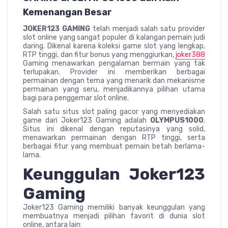
Kemenangan Besar
JOKER123 GAMING
telah menjadi salah satu provider
slot online yang sangat populer di kalangan pemain judi
daring. Dikenal karena koleksi game slot yang lengkap,
RTP tinggi, dan fitur bonus yang menggiurkan,
joker388
Gaming menawarkan pengalaman bermain yang tak
terlupakan. Provider ini memberikan berbagai
permainan dengan tema yang menarik dan mekanisme
permainan yang seru, menjadikannya pilihan utama
bagi para penggemar slot online.
Salah satu situs slot paling gacor yang menyediakan
game dari Joker123 Gaming adalah
OLYMPUS1000
.
Situs ini dikenal dengan reputasinya yang solid,
menawarkan permainan dengan RTP tinggi, serta
berbagai fitur yang membuat pemain betah berlama-
lama.
Keunggulan Joker123
Gaming
Joker123 Gaming memiliki banyak keunggulan yang
membuatnya menjadi pilihan favorit di dunia slot
online, antara lain: