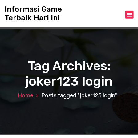
S
Informasi Game
k
Terbaik Hari Ini
i
p
t
o
c
o
n
Tag Archives:
t
e
joker123 login
n
t
Home
Posts tagged "joker123 login"