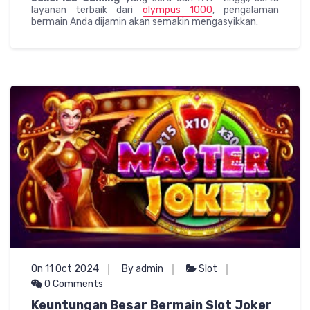
layanan terbaik dari
olympus 1000
, pengalaman
bermain Anda dijamin akan semakin mengasyikkan.
On 11 Oct 2024
By admin
Slot
0 Comments
Keuntungan Besar Bermain Slot Joker