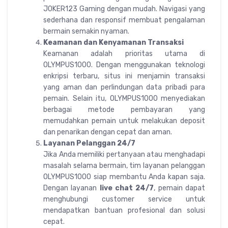
JOKER123 Gaming dengan mudah. Navigasi yang
sederhana dan responsif membuat pengalaman
bermain semakin nyaman.
Keamanan dan Kenyamanan Transaksi
Keamanan adalah prioritas utama di
OLYMPUS1000. Dengan menggunakan teknologi
enkripsi terbaru, situs ini menjamin transaksi
yang aman dan perlindungan data pribadi para
pemain. Selain itu, OLYMPUS1000 menyediakan
berbagai metode pembayaran yang
memudahkan pemain untuk melakukan deposit
dan penarikan dengan cepat dan aman.
Layanan Pelanggan 24/7
Jika Anda memiliki pertanyaan atau menghadapi
masalah selama bermain, tim layanan pelanggan
OLYMPUS1000 siap membantu Anda kapan saja.
Dengan layanan
live chat 24/7
, pemain dapat
menghubungi customer service untuk
mendapatkan bantuan profesional dan solusi
cepat.