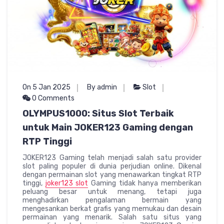
On 5 Jan 2025
By admin
Slot
0 Comments
OLYMPUS1000: Situs Slot Terbaik
untuk Main JOKER123 Gaming dengan
RTP Tinggi
JOKER123 Gaming telah menjadi salah satu provider
slot paling populer di dunia perjudian online. Dikenal
dengan permainan slot yang menawarkan tingkat RTP
tinggi,
joker123 slot
Gaming tidak hanya memberikan
peluang besar untuk menang, tetapi juga
menghadirkan pengalaman bermain yang
mengesankan berkat grafis yang memukau dan desain
permainan yang menarik. Salah satu situs yang