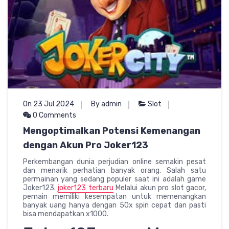
On 23 Jul 2024
By admin
Slot
0 Comments
Mengoptimalkan Potensi Kemenangan
dengan Akun Pro Joker123
Perkembangan dunia perjudian online semakin pesat
dan menarik perhatian banyak orang. Salah satu
permainan yang sedang populer saat ini adalah game
Joker123.
joker123 terbaru
Melalui akun pro slot gacor,
pemain memiliki kesempatan untuk memenangkan
banyak uang hanya dengan 50x spin cepat dan pasti
bisa mendapatkan x1000.