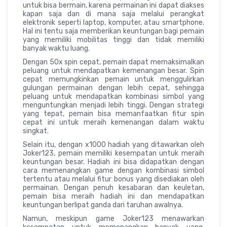
untuk bisa bermain, karena permainan ini dapat diakses
kapan saja dan di mana saja melalui perangkat
elektronik seperti laptop, komputer, atau smartphone.
Hal ini tentu saja memberikan keuntungan bagi pemain
yang memiliki mobilitas tinggi dan tidak memiliki
banyak waktu luang.
Dengan 50x spin cepat, pemain dapat memaksimalkan
peluang untuk mendapatkan kemenangan besar. Spin
cepat memungkinkan pemain untuk menggulirkan
gulungan permainan dengan lebih cepat, sehingga
peluang untuk mendapatkan kombinasi simbol yang
menguntungkan menjadi lebih tinggi. Dengan strategi
yang tepat, pemain bisa memanfaatkan fitur spin
cepat ini untuk meraih kemenangan dalam waktu
singkat.
Selain itu, dengan x1000 hadiah yang ditawarkan oleh
Joker123, pemain memiliki kesempatan untuk meraih
keuntungan besar. Hadiah ini bisa didapatkan dengan
cara memenangkan game dengan kombinasi simbol
tertentu atau melalui fitur bonus yang disediakan oleh
permainan. Dengan penuh kesabaran dan keuletan,
pemain bisa meraih hadiah ini dan mendapatkan
keuntungan berlipat ganda dari taruhan awalnya.
Namun, meskipun game Joker123 menawarkan