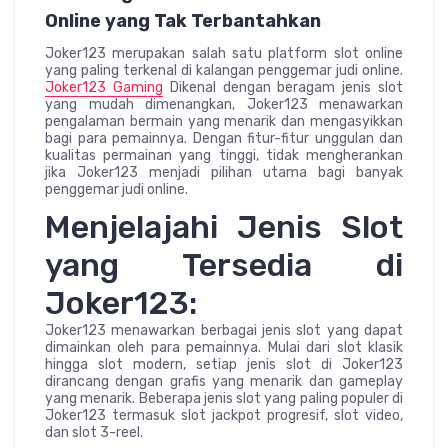
Online yang Tak Terbantahkan
Joker123 merupakan salah satu platform slot online
yang paling terkenal di kalangan penggemar judi online.
Joker123 Gaming
Dikenal dengan beragam jenis slot
yang mudah dimenangkan, Joker123 menawarkan
pengalaman bermain yang menarik dan mengasyikkan
bagi para pemainnya. Dengan fitur-fitur unggulan dan
kualitas permainan yang tinggi, tidak mengherankan
jika Joker123 menjadi pilihan utama bagi banyak
penggemar judi online.
Menjelajahi Jenis Slot
yang Tersedia di
Joker123:
Joker123 menawarkan berbagai jenis slot yang dapat
dimainkan oleh para pemainnya. Mulai dari slot klasik
hingga slot modern, setiap jenis slot di Joker123
dirancang dengan grafis yang menarik dan gameplay
yang menarik. Beberapa jenis slot yang paling populer di
Joker123 termasuk slot jackpot progresif, slot video,
dan slot 3-reel.