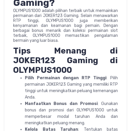
Gaming?
OLYMPUS1000 adalah pilihan terbaik untuk memainkan
permainan dari JOKER123 Gaming. Selain menawarkan
RTP tinggi, OLYMPUS1000 juga memberikan
kenyamanan dan keamanan bagi pemain. Dengan
berbagai bonus menarik dan koleksi permainan slot
terbaik, OLYMPUS1000 memastikan pengalaman
bermain yang luar biasa.
Tips Menang di
JOKER123 Gaming di
OLYMPUS1000
Pilih Permainan dengan RTP Tinggi
: Pilih
permainan JOKER123 Gaming yang memiliki RTP
tinggi untuk meningkatkan peluang kemenangan
Anda.
Manfaatkan Bonus dan Promosi
: Gunakan
bonus dan promosi dari OLYMPUS1000 untuk
memperbesar modal taruhan Anda dan
meningkatkan peluang menang.
Kelola Batas Taruhan
: Tentukan batas