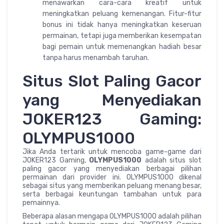
menawarkan cara-cara kreatif untuk
meningkatkan peluang kemenangan. Fitur-fitur
bonus ini tidak hanya meningkatkan keseruan
permainan, tetapi juga memberikan kesempatan
bagi pemain untuk memenangkan hadiah besar
tanpa harus menambah taruhan.
Situs Slot Paling Gacor
yang Menyediakan
JOKER123 Gaming:
OLYMPUS1000
Jika Anda tertarik untuk mencoba game-game dari
JOKER123 Gaming,
OLYMPUS1000
adalah situs slot
paling gacor yang menyediakan berbagai pilihan
permainan dari provider ini. OLYMPUS1000 dikenal
sebagai situs yang memberikan peluang menang besar,
serta berbagai keuntungan tambahan untuk para
pemainnya.
Beberapa alasan mengapa OLYMPUS1000 adalah pilihan