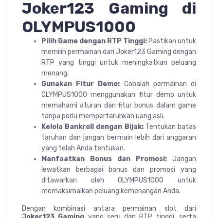
Joker123 Gaming di
OLYMPUS1000
Pilih Game dengan RTP Tinggi:
Pastikan untuk
memilih permainan dari Joker123 Gaming dengan
RTP yang tinggi untuk meningkatkan peluang
menang.
Gunakan Fitur Demo:
Cobalah permainan di
OLYMPUS1000 menggunakan fitur demo untuk
memahami aturan dan fitur bonus dalam game
tanpa perlu mempertaruhkan uang asli.
Kelola Bankroll dengan Bijak:
Tentukan batas
taruhan dan jangan bermain lebih dari anggaran
yang telah Anda tentukan.
Manfaatkan Bonus dan Promosi:
Jangan
lewatkan berbagai bonus dan promosi yang
ditawarkan oleh OLYMPUS1000 untuk
memaksimalkan peluang kemenangan Anda.
Dengan kombinasi antara permainan slot dari
Joker123 Gaming
yang seru dan RTP tinggi, serta