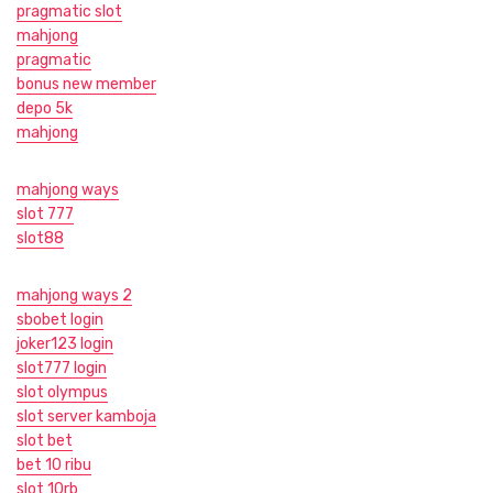
pragmatic slot
mahjong
pragmatic
bonus new member
depo 5k
mahjong
mahjong ways
slot 777
slot88
mahjong ways 2
sbobet login
joker123 login
slot777 login
slot olympus
slot server kamboja
slot bet
bet 10 ribu
slot 10rb