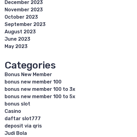
December 2023
November 2023
October 2023
September 2023
August 2023
June 2023
May 2023
Categories
Bonus New Member
bonus new member 100
bonus new member 100 to 3x
bonus new member 100 to 5x
bonus slot
Casino
daftar slot777
deposit via qris
Judi Bola