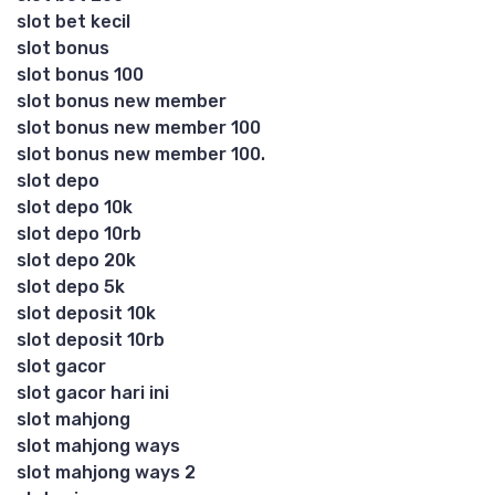
slot bet kecil
slot bonus
slot bonus 100
slot bonus new member
slot bonus new member 100
slot bonus new member 100.
slot depo
slot depo 10k
slot depo 10rb
slot depo 20k
slot depo 5k
slot deposit 10k
slot deposit 10rb
slot gacor
slot gacor hari ini
slot mahjong
slot mahjong ways
slot mahjong ways 2