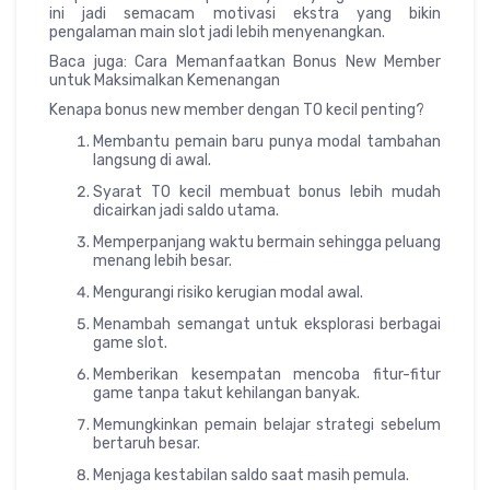
ini jadi semacam motivasi ekstra yang bikin
pengalaman main slot jadi lebih menyenangkan.
Baca juga: Cara Memanfaatkan Bonus New Member
untuk Maksimalkan Kemenangan
Kenapa bonus new member dengan TO kecil penting?
Membantu pemain baru punya modal tambahan
langsung di awal.
Syarat TO kecil membuat bonus lebih mudah
dicairkan jadi saldo utama.
Memperpanjang waktu bermain sehingga peluang
menang lebih besar.
Mengurangi risiko kerugian modal awal.
Menambah semangat untuk eksplorasi berbagai
game slot.
Memberikan kesempatan mencoba fitur-fitur
game tanpa takut kehilangan banyak.
Memungkinkan pemain belajar strategi sebelum
bertaruh besar.
Menjaga kestabilan saldo saat masih pemula.