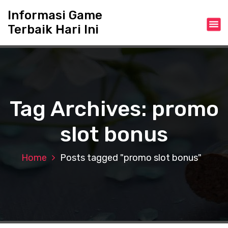
S
Informasi Game
k
Terbaik Hari Ini
i
p
t
o
c
o
n
Tag Archives: promo
t
e
slot bonus
n
t
Home
Posts tagged "promo slot bonus"