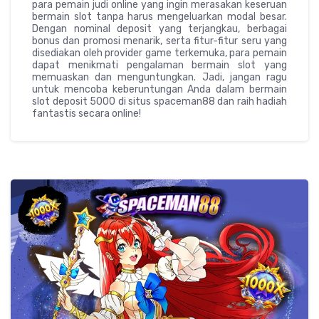
para pemain judi online yang ingin merasakan keseruan
bermain slot tanpa harus mengeluarkan modal besar.
Dengan nominal deposit yang terjangkau, berbagai
bonus dan promosi menarik, serta fitur-fitur seru yang
disediakan oleh provider game terkemuka, para pemain
dapat menikmati pengalaman bermain slot yang
memuaskan dan menguntungkan. Jadi, jangan ragu
untuk mencoba keberuntungan Anda dalam bermain
slot deposit 5000 di situs spaceman88 dan raih hadiah
fantastis secara online!