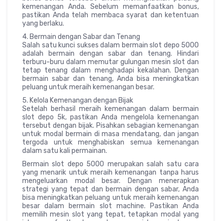
kemenangan Anda. Sebelum memanfaatkan bonus,
pastikan Anda telah membaca syarat dan ketentuan
yang berlaku.
4. Bermain dengan Sabar dan Tenang
Salah satu kunci sukses dalam bermain slot depo 5000
adalah bermain dengan sabar dan tenang. Hindari
terburu-buru dalam memutar gulungan mesin slot dan
tetap tenang dalam menghadapi kekalahan. Dengan
bermain sabar dan tenang, Anda bisa meningkatkan
peluang untuk meraih kemenangan besar.
5. Kelola Kemenangan dengan Bijak
Setelah berhasil meraih kemenangan dalam bermain
slot depo 5k, pastikan Anda mengelola kemenangan
tersebut dengan bijak. Pisahkan sebagian kemenangan
untuk modal bermain di masa mendatang, dan jangan
tergoda untuk menghabiskan semua kemenangan
dalam satu kali permainan.
Bermain slot depo 5000 merupakan salah satu cara
yang menarik untuk meraih kemenangan tanpa harus
mengeluarkan modal besar. Dengan menerapkan
strategi yang tepat dan bermain dengan sabar, Anda
bisa meningkatkan peluang untuk meraih kemenangan
besar dalam bermain slot machine. Pastikan Anda
memilih mesin slot yang tepat, tetapkan modal yang