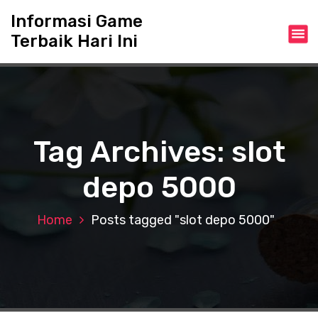
S
Informasi Game
k
Terbaik Hari Ini
i
p
t
o
c
o
n
Tag Archives: slot
t
e
depo 5000
n
t
Home
Posts tagged "slot depo 5000"