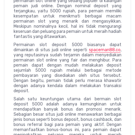
permainan slot online yang sedang populer di kalangan
pemain judi online. Dengan nominal deposit yang
terjangkau, yaitu 5000 rupiah, para pemain memiliki
kesempatan untuk menikmati berbagai macam
permainan slot yang menarik dan mengasyikkan.
Meskipun nominalnya kecil, hal ini tidak mengurangi
keseruan dan peluang para pemain untuk meraih hadiah
fantastis yang ditawarkan.
Permainan slot deposit 5000 biasanya dapat
dimainkan di situs judi online seperti
spaceman88.co
,
yang reputasinya sudah terjamin dalam menyediakan
permainan slot online yang fair dan menghibur. Para
pemain dapat dengan mudah melakukan deposit
sejumlah 5000 rupiah melalui berbagai metode
pembayaran yang disediakan oleh situs tersebut.
Dengan begitu, pemain tidak perlu merasa khawatir
dengan adanya kendala dalam melakukan transaksi
deposit.
Salah satu keuntungan utama dari bermain slot
deposit 5000 adalah adanya kemungkinan untuk
mendapatkan banyak bonus dan promosi menarik.
Sebagian besar situs judi online menawarkan berbagai
jenis bonus seperti bonus deposit, bonus cashback, dan
bonus referral bagi para pemain yang aktif. Dengan
memanfaatkan bonus-bonus ini, para pemain dapat
meningkatkan peluang mereka untuk meraih