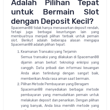
Adalah Pilihan Tepat
untuk Bermain Slot
dengan Deposit Kecil?
Spaceman88 tidak hanya menawarkan deposit rendah,
tetapi juga berbagai keuntungan lain yang
membuatnya menjadi pilihan terbaik untuk pemain
slot. Berikut adalah beberapa alasan mengapa
Spaceman88 adalah pilihan tepat:
Keamanan Transaksi yang Terjamin
Semua transaksi yang dilakukan di Spaceman88
dijamin aman berkat teknologi enkripsi yang
canggih. Data pribadi dan informasi keuangan
Anda akan terlindungi dengan sangat baik,
memberikan Anda rasa aman saat bermain.
Pilihan Metode Pembayaran yang Beragam
Spaceman88 menyediakan berbagai metode
pembayaran yang memudahkan pemain untuk
melakukan deposit dan penarikan. Dengan pilihan
yang banyak, Anda bisa memilih metode yang