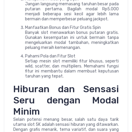
Jangan langsung memasang taruhan besar pada
putaran pertama. Bagilah modal Rp5.000
menjadi beberapa sesi kecil agar lebih lama
bermain dan memperbesar peluang jackpot.
Manfaatkan Bonus dan Fitur Gratis Spin
Banyak slot menawarkan bonus putaran gratis.
Gunakan kesempatan ini untuk bermain tanpa
mengeluarkan modal tambahan, meningkatkan
peluang meraih kemenangan.
Pahami Pola dan Fitur Slot
Setiap mesin slot memiliki fitur khusus, seperti
wild, scatter, dan multipliers. Memahami fungsi
fitur ini membantu dalam membuat keputusan
taruhan yang tepat.
Hiburan dan Sensasi
Seru dengan Modal
Minim
Selain potensi menang besar, salah satu daya tarik
utama slot 5K adalah sensasi hiburan yang ditawarkan.
Dengan grafis menarik, tema variatif, dan suara yang