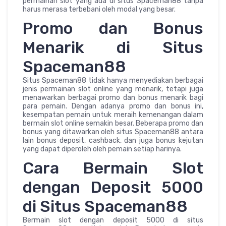
permainan slot yang ada di situs Spaceman88 tanpa
harus merasa terbebani oleh modal yang besar.
Promo dan Bonus
Menarik di Situs
Spaceman88
Situs Spaceman88 tidak hanya menyediakan berbagai
jenis permainan slot online yang menarik, tetapi juga
menawarkan berbagai promo dan bonus menarik bagi
para pemain. Dengan adanya promo dan bonus ini,
kesempatan pemain untuk meraih kemenangan dalam
bermain slot online semakin besar. Beberapa promo dan
bonus yang ditawarkan oleh situs Spaceman88 antara
lain bonus deposit, cashback, dan juga bonus kejutan
yang dapat diperoleh oleh pemain setiap harinya.
Cara Bermain Slot
dengan Deposit 5000
di Situs Spaceman88
Bermain slot dengan deposit 5000 di situs