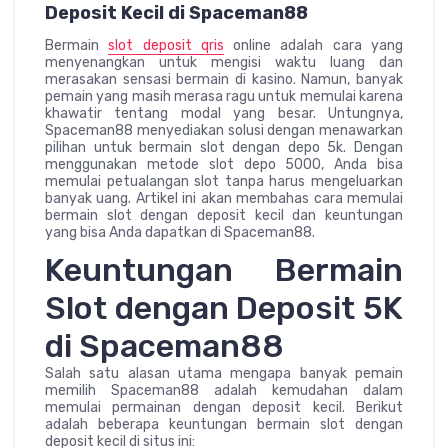
Deposit Kecil di Spaceman88
Bermain
slot deposit qris
online adalah cara yang
menyenangkan untuk mengisi waktu luang dan
merasakan sensasi bermain di kasino. Namun, banyak
pemain yang masih merasa ragu untuk memulai karena
khawatir tentang modal yang besar. Untungnya,
Spaceman88 menyediakan solusi dengan menawarkan
pilihan untuk bermain slot dengan depo 5k. Dengan
menggunakan metode slot depo 5000, Anda bisa
memulai petualangan slot tanpa harus mengeluarkan
banyak uang. Artikel ini akan membahas cara memulai
bermain slot dengan deposit kecil dan keuntungan
yang bisa Anda dapatkan di Spaceman88.
Keuntungan Bermain
Slot dengan Deposit 5K
di Spaceman88
Salah satu alasan utama mengapa banyak pemain
memilih Spaceman88 adalah kemudahan dalam
memulai permainan dengan deposit kecil. Berikut
adalah beberapa keuntungan bermain slot dengan
deposit kecil di situs ini: