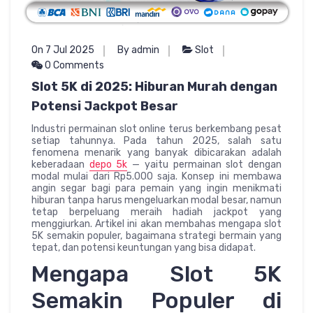
On 7 Jul 2025
By admin
Slot
0 Comments
Slot 5K di 2025: Hiburan Murah dengan
Potensi Jackpot Besar
Industri permainan slot online terus berkembang pesat
setiap tahunnya. Pada tahun 2025, salah satu
fenomena menarik yang banyak dibicarakan adalah
keberadaan
depo 5k
— yaitu permainan slot dengan
modal mulai dari Rp5.000 saja. Konsep ini membawa
angin segar bagi para pemain yang ingin menikmati
hiburan tanpa harus mengeluarkan modal besar, namun
tetap berpeluang meraih hadiah jackpot yang
menggiurkan. Artikel ini akan membahas mengapa slot
5K semakin populer, bagaimana strategi bermain yang
tepat, dan potensi keuntungan yang bisa didapat.
Mengapa Slot 5K
Semakin Populer di