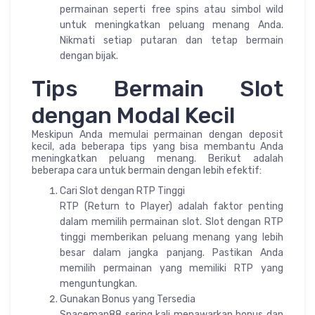
permainan seperti free spins atau simbol wild
untuk meningkatkan peluang menang Anda.
Nikmati setiap putaran dan tetap bermain
dengan bijak.
Tips Bermain Slot
dengan Modal Kecil
Meskipun Anda memulai permainan dengan deposit
kecil, ada beberapa tips yang bisa membantu Anda
meningkatkan peluang menang. Berikut adalah
beberapa cara untuk bermain dengan lebih efektif:
Cari Slot dengan RTP Tinggi
RTP (Return to Player) adalah faktor penting
dalam memilih permainan slot. Slot dengan RTP
tinggi memberikan peluang menang yang lebih
besar dalam jangka panjang. Pastikan Anda
memilih permainan yang memiliki RTP yang
menguntungkan.
Gunakan Bonus yang Tersedia
Spaceman88 sering kali menawarkan bonus dan