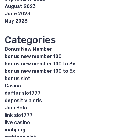
August 2023
June 2023
May 2023
Categories
Bonus New Member
bonus new member 100
bonus new member 100 to 3x
bonus new member 100 to 5x
bonus slot
Casino
daftar slot777
deposit via qris
Judi Bola
link slot777
live casino
mahjong