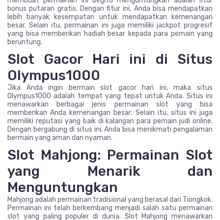
membuat permainan ini begitu menguntungkan adalah fitur
bonus putaran gratis. Dengan fitur ini, Anda bisa mendapatkan
lebih banyak kesempatan untuk mendapatkan kemenangan
besar. Selain itu, permainan ini juga memiliki jackpot progresif
yang bisa memberikan hadiah besar kepada para pemain yang
beruntung.
Slot Gacor Hari ini di Situs
Olympus1000
Jika Anda ingin bermain slot gacor hari ini, maka situs
Olympus1000 adalah tempat yang tepat untuk Anda. Situs ini
menawarkan berbagai jenis permainan slot yang bisa
memberikan Anda kemenangan besar. Selain itu, situs ini juga
memiliki reputasi yang baik di kalangan para pemain judi online.
Dengan bergabung di situs ini, Anda bisa menikmati pengalaman
bermain yang aman dan nyaman.
Slot Mahjong: Permainan Slot
yang Menarik dan
Menguntungkan
Mahjong adalah permainan tradisional yang berasal dari Tiongkok.
Permainan ini telah berkembang menjadi salah satu permainan
slot yang paling populer di dunia. Slot Mahjong menawarkan