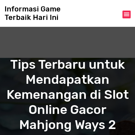
S
Informasi Game
k
Terbaik Hari Ini
i
p
t
o
c
o
n
Tips Terbaru untuk
t
e
Mendapatkan
n
t
Kemenangan di Slot
Online Gacor
Mahjong Ways 2