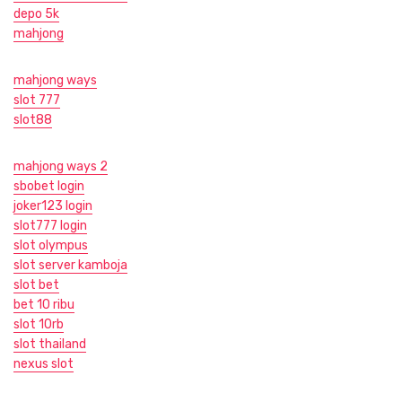
depo 5k
mahjong
mahjong ways
slot 777
slot88
mahjong ways 2
sbobet login
joker123 login
slot777 login
slot olympus
slot server kamboja
slot bet
bet 10 ribu
slot 10rb
slot thailand
nexus slot