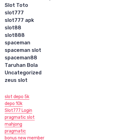
Slot Toto
slot777
slot777 apk
slot88
slot888
spaceman
spaceman slot
spaceman88
Taruhan Bola
Uncategorized
zeus slot
slot depo 5k
depo 10k
Slot777 Login
pragmatic slot
mahjong
pragmatic
bonus new member