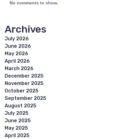
No comments to show.
Archives
July 2026
June 2026
May 2026
April 2026
March 2026
December 2025
November 2025
October 2025
September 2025
August 2025
July 2025
June 2025
May 2025
April 2025