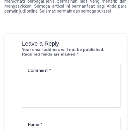
menikmati berbagai jenis permainan slot yang menarik dan
mengasyikkan. Semoga artikel ini bermanfaat bagi Anda para
pemain judi online. Selamat bermain dan semoga sukses!
Leave a Reply
Your email address will not be published.
Required fields are marked
*
Comment
*
Name
*